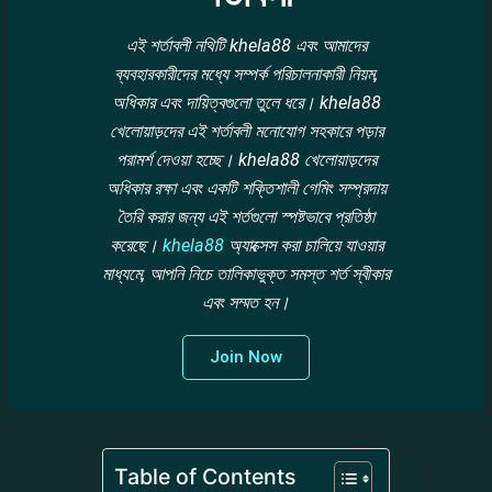
এই শর্তাবলী নথিটি khela88 এবং আমাদের
ব্যবহারকারীদের মধ্যে সম্পর্ক পরিচালনাকারী নিয়ম,
অধিকার এবং দায়িত্বগুলো তুলে ধরে। khela88
খেলোয়াড়দের এই শর্তাবলী মনোযোগ সহকারে পড়ার
পরামর্শ দেওয়া হচ্ছে। khela88 খেলোয়াড়দের
অধিকার রক্ষা এবং একটি শক্তিশালী গেমিং সম্প্রদায়
তৈরি করার জন্য এই শর্তগুলো স্পষ্টভাবে প্রতিষ্ঠা
করেছে।
khela88
অ্যাক্সেস করা চালিয়ে যাওয়ার
মাধ্যমে, আপনি নিচে তালিকাভুক্ত সমস্ত শর্ত স্বীকার
এবং সম্মত হন।
Join Now
Table of Contents