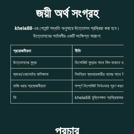
জয়ী অর্থ সংগ্রহ
khela88
-এর পেমেন্ট পদ্ধতি অনুসারে উত্তোলন প্রক্রিয়া করা হবে।
উত্তোলনের শর্তাবলীর একটি সংক্ষিপ্ত সারাংশ:
প্রয়োজনীয়তা
নীতি
উত্তোলনের মুদ্রা
ডিপোজিট মুদ্রার সাথে মিল থাকতে হবে
ব্যাংক/ওয়ালেটের মালিকানা
নিবন্ধিত ব্যবহারকারীর নামের সাথে মিল থা
বাজি ধরার প্রয়োজনীয়তা
সম্পূর্ণ ডিপোজিট টার্নওভার পূরণ করতে হবে
ফি
khela88 যুক্তিসঙ্গত প্রক্রিয়াকরণ ফি ক
প্রচার