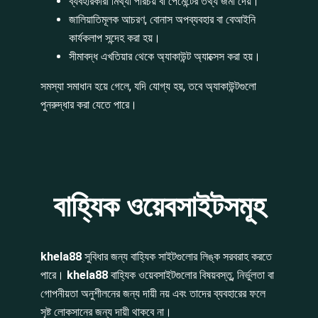
ব্যবহারকারী মিথ্যা পরিচয় বা পেমেন্টের তথ্য জমা দেয়।
জালিয়াতিমূলক আচরণ, বোনাস অপব্যবহার বা বেআইনি
কার্যকলাপ সন্দেহ করা হয়।
সীমাবদ্ধ এখতিয়ার থেকে অ্যাকাউন্ট অ্যাক্সেস করা হয়।
সমস্যা সমাধান হয়ে গেলে, যদি যোগ্য হয়, তবে অ্যাকাউন্টগুলো
পুনরুদ্ধার করা যেতে পারে।
বাহ্যিক ওয়েবসাইটসমূহ
khela88
সুবিধার জন্য বাহ্যিক সাইটগুলোর লিঙ্ক সরবরাহ করতে
পারে।
khela88
বাহ্যিক ওয়েবসাইটগুলোর বিষয়বস্তু, নির্ভুলতা বা
গোপনীয়তা অনুশীলনের জন্য দায়ী নয় এবং তাদের ব্যবহারের ফলে
সৃষ্ট লোকসানের জন্য দায়ী থাকবে না।