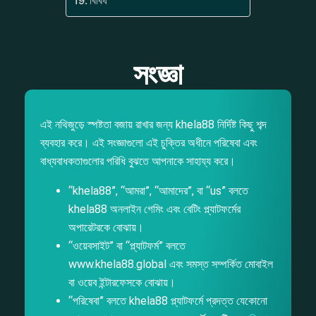
বিবিধ
সংজ্ঞা
এই নথিজুড়ে স্পষ্টতা বজায় রাখার জন্য khela88 নির্দিষ্ট কিছু শব্দ
ব্যবহার করে। এই সংজ্ঞাগুলো এই চুক্তির অধীনে পরিষেবা এবং
বাধ্যবাধকতাগুলোর পরিধি বুঝতে আপনাকে সাহায্য করে।
“khela88”, “আমরা”, “আমাদের”, বা “us” বলতে
khela88 অনলাইন গেমিং এবং বেটিং প্ল্যাটফর্মের
অপারেটরকে বোঝায়।
“ওয়েবসাইট” বা “প্ল্যাটফর্ম” বলতে
www.khela88.global এবং সমস্ত সম্পর্কিত মোবাইল
বা ওয়েব ইন্টারফেসকে বোঝায়।
“পরিষেবা” বলতে khela88 প্ল্যাটফর্মে প্রদত্ত যেকোনো