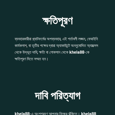
ক্ষতিপূরণ
ব্যবহারকারীরা প্ল্যাটফর্মের অপব্যবহার, এই শর্তাবলী লঙ্ঘন, বেআইনি
কার্যকলাপ, বা তৃতীয় পক্ষের দ্বারা অ্যাকাউন্টে অননুমোদিত অ্যাক্সেস
থেকে উদ্ভূত দাবি, ক্ষতি বা লোকসান থেকে
khela88
-কে
ক্ষতিপূরণ দিতে সম্মত হন।
দাবি পরিত্যাগ
khela88
-এ অংশগ্রহণ আপনার নিজের ঝুঁকিতে।
khela88