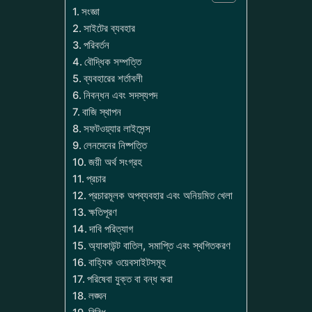
সংজ্ঞা
সাইটের ব্যবহার
পরিবর্তন
বৌদ্ধিক সম্পত্তি
ব্যবহারের শর্তাবলী
নিবন্ধন এবং সদস্যপদ
বাজি স্থাপন
সফটওয়্যার লাইসেন্স
লেনদেনের নিষ্পত্তি
জয়ী অর্থ সংগ্রহ
প্রচার
প্রচারমূলক অপব্যবহার এবং অনিয়মিত খেলা
ক্ষতিপূরণ
দাবি পরিত্যাগ
অ্যাকাউন্ট বাতিল, সমাপ্তি এবং স্থগিতকরণ
বাহ্যিক ওয়েবসাইটসমূহ
পরিষেবা যুক্ত বা বন্ধ করা
লঙ্ঘন