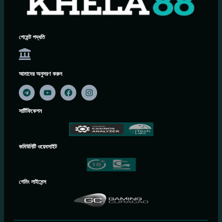
পেমেন্ট পদ্ধতি
আমাদের অনুসরণ করুন
সার্টিফিকেশন
কমিউনিটি ওয়েবসাইট
গেমিং লাইসেন্স