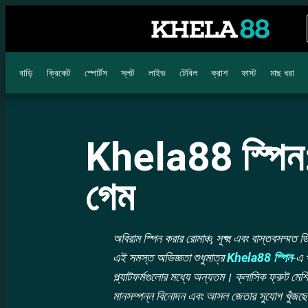
বাড়ি
ক্রিকেট
স্পোর্টস
স্লট
লাইভ
টেবিল
ক্রাশ
ফাস্ট
মাছ ধরা
Khela88 স্পিন: 
গেম
অবিরাম স্পিন করার রোমাঞ্চ, সূক্ষ্ম এবং বাস্তবসম্ম
এই সমস্ত অভিজ্ঞতা শুধুমাত্র
Khela88 স্পিন
-এ 
প্ল্যাটফর্মগুলোর মধ্যে অন্যতম। ক্লাসিক ফ্রুট মে
মানসম্পন্ন বিনোদন এবং আসল জেতার সুযোগ খুঁজছেন এ