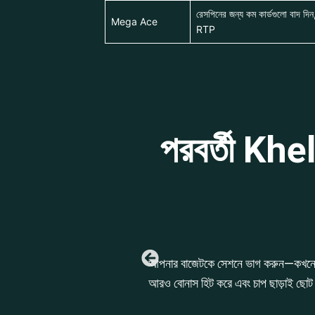
রেসপিনের জন্য কম কার্ডগুলো বাদ দি
Mega Ace
RTP
পরবর্তী Khel
আপনার বাজেটকে সেশনে ভাগ করুন—কখনোই
আরও বোনাস হিট করে এবং চাপ ছাড়াই ছোট বা