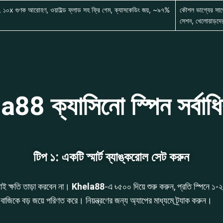
ন, ১০x গুণক আরোহণ, ওয়াইল্ড ফ্লাড সহ ফ্রি গেম, ক্যাসকেডিং জয়, ~৯৭%
কৌশল ভাগ্যের সাথে
সেশন, খেলোয়াড়দের
a88 ক্যাসিনো স্পিন সর্বা
টিপ ১: একটি স্মার্ট ব্যাঙ্করোল সেট করুন
 ক্ষতি তাড়া করবেন না।
Khela88
-এ ৳৫০০ দিয়ে শুরু করুন, প্রতি স্পিনে ১-
জিকে বড় জয়ে পরিণত করে। নিয়ন্ত্রণের জন্য অ্যাপের মাধ্যমে ট্র্যাক করুন।