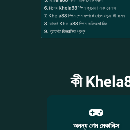
বিশেষ Khela88 স্পিন প্রচারণা এবং বোনাস
Khela88 স্পিন গেম সম্পর্কে খেলোয়াড়রা কী বলেন
আজই Khela88 স্পিন অভিজ্ঞতা নিন
প্রায়শই জিজ্ঞাসিত প্রশ্ন
কী Khela88
অনন্য গেম মেকানিক্স