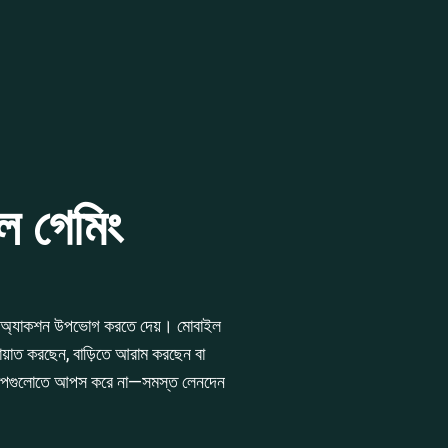
ল গেমিং
 স্লট অ্যাকশন উপভোগ করতে দেয়। মোবাইল
াতায়াত করছেন, বাড়িতে আরাম করছেন বা
ট বিকল্পগুলোতে আপস করে না—সমস্ত লেনদেন