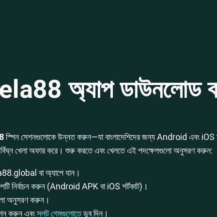
ela88 অ্যাপ ডাউনলোড ক
8
স্পিন সেশনগুলোকে উন্নত করুন—যা বাংলাদেশিদের জন্য Android এবং iOS ব্
র্বিঘ্ন খেলা অফার করে। শুরু করতে এবং খেলতে এই পদক্ষেপগুলো অনুসরণ করুন:
a88.global বা অ্যাপে যান।
পটি নির্বাচন করুন (Android APK বা iOS শর্টকাট)।
গুলো অনুসরণ করুন।
রেশন করুন এবং
স্লট গেমগুলোতে
ডুব দিন।