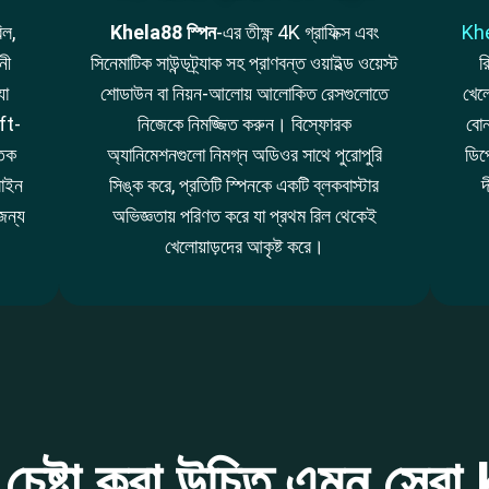
িল,
Khela88 স্পিন
-এর তীক্ষ্ণ 4K গ্রাফিক্স এবং
Kh
নী
সিনেমাটিক সাউন্ডট্র্যাক সহ প্রাণবন্ত ওয়াইল্ড ওয়েস্ট
র
যা
শোডাউন বা নিয়ন-আলোয় আলোকিত রেসগুলোতে
খেল
ft-
নিজেকে নিমজ্জিত করুন। বিস্ফোরক
বোন
তিক
অ্যানিমেশনগুলো নিমগ্ন অডিওর সাথে পুরোপুরি
ডিপ
লাইন
সিঙ্ক করে, প্রতিটি স্পিনকে একটি ব্লকবাস্টার
দ
জন্য
অভিজ্ঞতায় পরিণত করে যা প্রথম রিল থেকেই
।
খেলোয়াড়দের আকৃষ্ট করে।
েষ্টা করা উচিত এমন সের